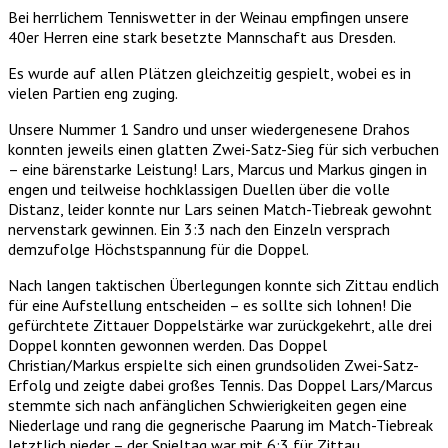
Bei herrlichem Tenniswetter in der Weinau empfingen unsere
40er Herren eine stark besetzte Mannschaft aus Dresden.
Es wurde auf allen Plätzen gleichzeitig gespielt, wobei es in
vielen Partien eng zuging.
Unsere Nummer 1 Sandro und unser wiedergenesene Drahos
konnten jeweils einen glatten Zwei-Satz-Sieg für sich verbuchen
– eine bärenstarke Leistung! Lars, Marcus und Markus gingen in
engen und teilweise hochklassigen Duellen über die volle
Distanz, leider konnte nur Lars seinen Match-Tiebreak gewohnt
nervenstark gewinnen. Ein 3:3 nach den Einzeln versprach
demzufolge Höchstspannung für die Doppel.
Nach langen taktischen Überlegungen konnte sich Zittau endlich
für eine Aufstellung entscheiden – es sollte sich lohnen! Die
gefürchtete Zittauer Doppelstärke war zurückgekehrt, alle drei
Doppel konnten gewonnen werden. Das Doppel
Christian/Markus erspielte sich einen grundsoliden Zwei-Satz-
Erfolg und zeigte dabei großes Tennis. Das Doppel Lars/Marcus
stemmte sich nach anfänglichen Schwierigkeiten gegen eine
Niederlage und rang die gegnerische Paarung im Match-Tiebreak
letztlich nieder – der Spieltag war mit 6:3 für Zittau